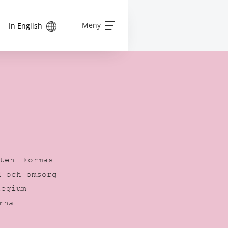
Meny
In English
ten
Formas
d och omsorg
legium
rna