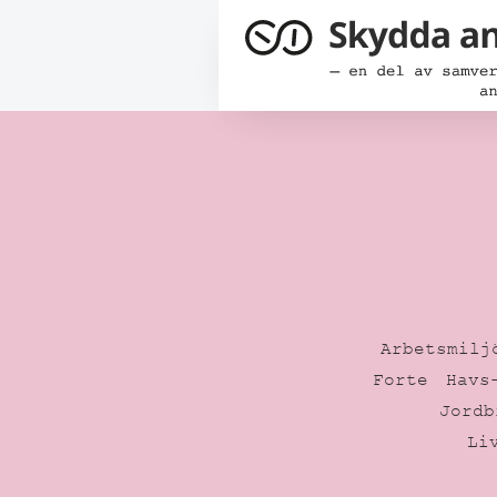
Arbetsmilj
Forte
Havs
Jordb
Li