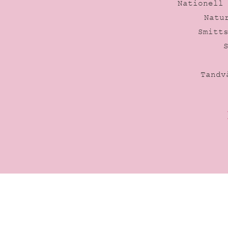
Nationell
Natu
Smitt
Tandv