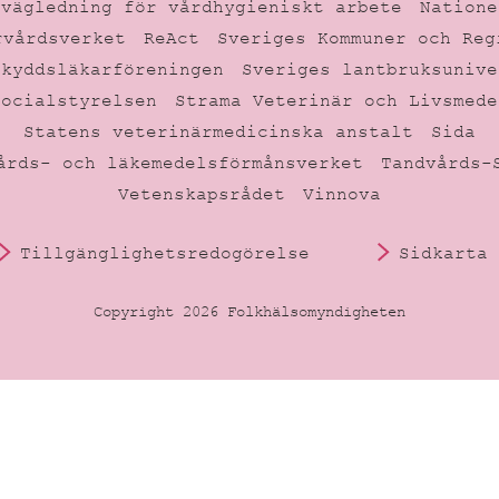
 vägledning för vårdhygieniskt arbete
Natione
rvårdsverket
ReAct
Sveriges Kommuner och Reg
skyddsläkarföreningen
Sveriges lantbruksunive
Socialstyrelsen
Strama Veterinär och Livsmede
Statens veterinärmedicinska anstalt
Sida
årds- och läkemedelsförmånsverket
Tandvårds-
Vetenskapsrådet
Vinnova
Tillgänglighetsredogörelse
Sidkarta
Copyright 2026 Folkhälsomyndigheten